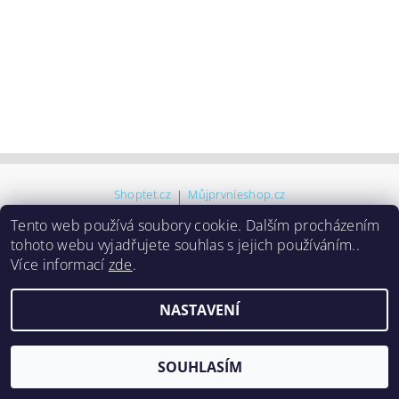
Shoptet.cz
|
Můjprvníeshop.cz
Tento web používá soubory cookie. Dalším procházením
tohoto webu vyjadřujete souhlas s jejich používáním..
2026 ©
Ridente
, všechna práva vyhrazena
Více informací
zde
.
Vytvořil Shoptet
NASTAVENÍ
SOUHLASÍM