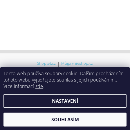
Shoptet.cz
|
Můjprvníeshop.cz
Tento web používá soubory cookie. Dalším procházením
tohoto webu vyjadřujete souhlas s jejich používáním..
2026 ©
Ridente
, všechna práva vyhrazena
Více informací
zde
.
Vytvořil Shoptet
NASTAVENÍ
SOUHLASÍM